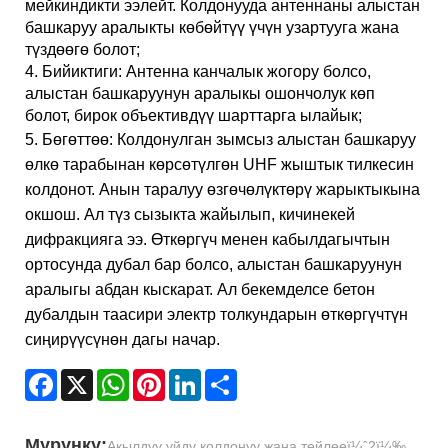
мейкиндикти ээлейт. Колдонууда антеннаны алыстан
башкаруу аралыкты көбөйтүү үчүн узартууга жана
түздөөгө болот;
4. Бийиктиги: Антенна канчалык жогору болсо,
алыстан башкаруунун аралыкы ошончолук көп
болот, бирок объективдүү шарттарга ылайык;
5. Бөгөттөө: Колдонулган зымсыз алыстан башкаруу
өлкө тарабынан көрсөтүлгөн UHF жыштык тилкесин
колдонот. Анын таралуу өзгөчөлүктөрү жарыктыкына
окшош. Ал түз сызыкта жайылып, кичинекей
дифракцияга ээ. Өткөргүч менен кабылдагычтын
ортосунда дубал бар болсо, алыстан башкаруунун
аралыгы абдан кыскарат. Ал бекемделсе бетон
дубалдын таасири электр толкундарын өткөргүчтүн
сиңирүүсүнөн дагы начар.
Facebook
X
WhatsApp
Pinterest
LinkedIn
Share
Мурунку:
Акылдуу үйдү колдонуу жана тейлөөï¼ˆ2ï¼‰