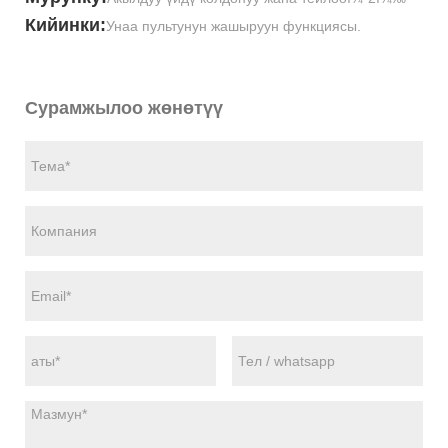
Кийинки:
Унаа пультунун жашыруун функциясы.
Сурамжылоо жөнөтүү