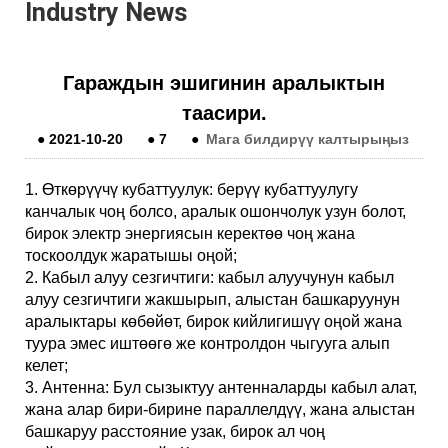
Industry News
Гараждын эшигинин аралыктын
таасири.
●
2021-10-20
●
7
●
Мага билдирүү калтырыңыз
1. Өткөрүүчү кубаттуулук: берүү кубаттуулугу
канчалык чоң болсо, аралык ошончолук узун болот,
бирок электр энергиясын керектөө чоң жана
тоскоолдук жаратышы оңой;
2. Кабыл алуу сезгичтиги: кабыл алуучунун кабыл
алуу сезгичтиги жакшырып, алыстан башкаруунун
аралыктары көбөйөт, бирок кийлигишүү оңой жана
туура эмес иштөөгө же контролдон чыгууга алып
келет;
3. Антенна: Бул сызыктуу антенналарды кабыл алат,
жана алар бири-бирине параллелдүү, жана алыстан
башкаруу расстояние узак, бирок ал чоң