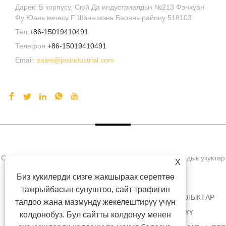
Дарек: Б корпусу, Сюй Да индустриалдык №213 Фэнхуан
Фу Юань көчөсү F Шэньчжэнь Баоань району 518103
Тел:
+86-15019410491
Телефон:
+86-15019410491
Email:
sales@josindustrial.com
Copyright © 2021 Shenzhen Jos Technology Co., Ltd. Бардык укуктар
X
корголгон
Биз кукилерди сизге жакшыраак серептөө
тажрыйбасын сунуштоо, сайт трафигин
ҮЙ
БИЗ ЖӨНҮНДӨ
ПРОДУКЦИЯЛАР
ЖАҢЫЛЫКТАР
талдоо жана мазмунду жекелештирүү үчүн
ЖҮКТӨП АЛУУ
СУРАМЖЫЛОО ЖӨНӨТҮҮ
колдонобуз. Бул сайтты колдонуу менен