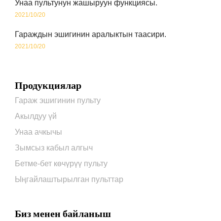
Унаа пультунун жашыруун функциясы.
2021/10/20
Гараждын эшигинин аралыктын таасири.
2021/10/20
Продукциялар
Гараж эшигинин пульту
Акылдуу үй
Унаа ачкычы
Зымсыз кабыл алгыч
Бетме-бет көчүрүү пульту
Ыңгайлаштырылган пульттар
Биз менен байланыш