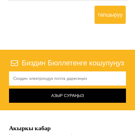
тапшыруу
Биздин Бюллетенге кошулуңуз
Акыркы кабар